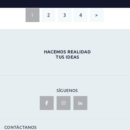
PAGINACIÓN
PAGE
1
PAGE
2
PAGE
3
PAGE
4
>
DE
ENTRADAS
HACEMOS REALIDAD
TUS IDEAS
SÍGUENOS
CONTÁCTANOS