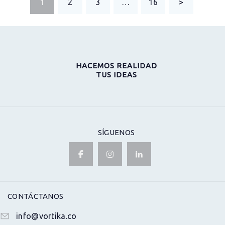
PAGE
1
PAGE
2
PAGE
3
…
PAGE
16
>
DE
ENTRADAS
HACEMOS REALIDAD
TUS IDEAS
SÍGUENOS
CONTÁCTANOS
info@vortika.co