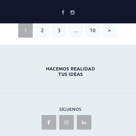
PAGINACIÓN
PAGE
1
PAGE
2
PAGE
3
…
PAGE
10
>
DE
ENTRADAS
HACEMOS REALIDAD
TUS IDEAS
SÍGUENOS