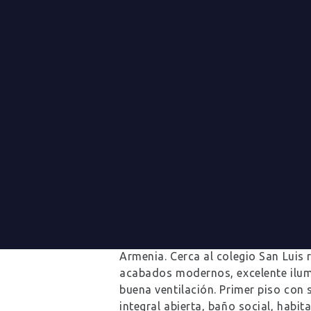
CASA PARA RENTA EN
0
Comments
Casa de 2 niveles en conjunto cerra
Armenia. Cerca al colegio San Luis
acabados modernos, excelente ilum
buena ventilación. Primer piso con
integral abierta, baño social, habit