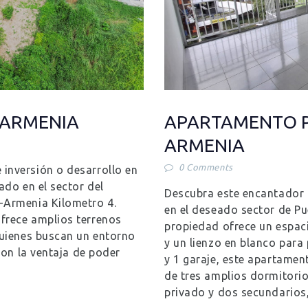
 ARMENIA
APARTAMENTO P
ARMENIA
0
Comments
inversión o desarrollo en
ado en el sector del
Descubra este encantador 
-Armenia Kilometro 4.
en el deseado sector de Pu
frece amplios terrenos
propiedad ofrece un espa
quienes buscan un entorno
y un lienzo en blanco para
 con la ventaja de poder
y 1 garaje, este apartamen
de tres amplios dormitorio
privado y dos secundario