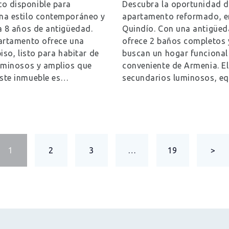
o disponible para
Descubra la oportunidad d
na estilo contemporáneo y
apartamento reformado, en
a 8 años de antigüedad.
Quindío. Con una antigüed
partamento ofrece una
ofrece 2 baños completos y
iso, listo para habitar de
buscan un hogar funcional
luminosos y amplios que
conveniente de Armenia. E
Este inmueble es…
secundarios luminosos, e
PAGE
1
PAGE
2
PAGE
3
…
PAGE
19
>