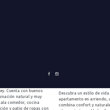
 ARMENIA
APARTAMENTO P
ARMENIA
0
Comments
do en el sector norte de
 rey. Cuenta con buenos
Descubra un estilo de vid
inación natural y muy
apartamento en arriendo, 
 sala comedor, cocina
combina confort y natural
ación y patio de ropas con