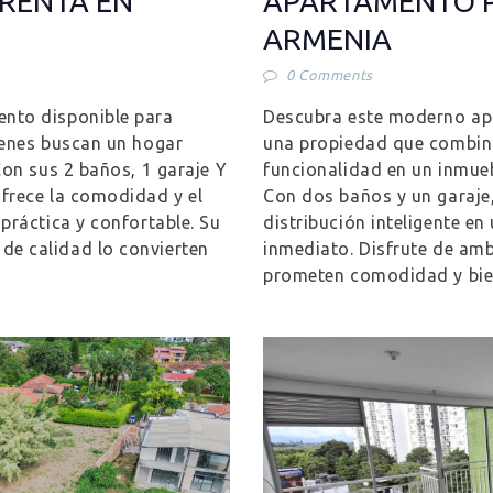
RENTA EN
APARTAMENTO P
ARMENIA
0
Comments
nto disponible para
Descubra este moderno apa
ienes buscan un hogar
una propiedad que combin
Con sus 2 baños, 1 garaje Y
funcionalidad en un inmueb
frece la comodidad y el
Con dos baños y un garaje
práctica y confortable. Su
distribución inteligente en 
e calidad lo convierten
inmediato. Disfrute de am
prometen comodidad y bie