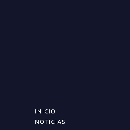
APARTAMENTO PARA VENTA
EN ARMENIA
VENTA
DISPONIBLE
$300.000.000
INICIO
NOTICIAS