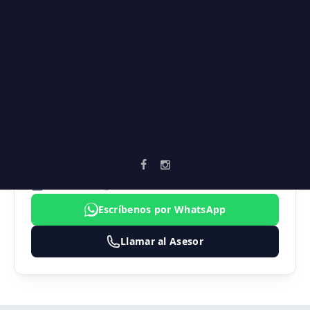
Universidades
Vía principal
AGENTE ASIGNADO
SEBASTIAN MARULANDA
3183474324
inmobiliaria@vortika.co
Escríbenos por WhatsApp
Llamar al Asesor