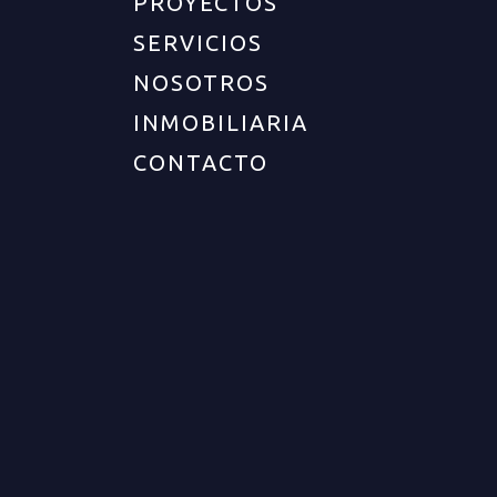
PROYECTOS
Departamento :
Quindío
SERVICIOS
Ciudad :
Armenia
NOSOTROS
Zona :
Norte
INMOBILIARIA
Barrio :
Sector parque fundadores
CONTACTO
DESCRIPCIÓN DEL INMUEBLE
Cod. 12848 Amplio apartamento con buenos
acabados y excelente iluminación natural. Consta
de 3 habitaciones con amplios closets, 2 baños
completos con muy buenos acabados, sala
comedor con balcón, cocina integral con barra,
zona de ropas con calentador, Cuenta con
parqueadero cubierto privado. El edificio cuenta
con portería y vigilancia 24 horas, salón social en
el ultimo piso con zona bbq y mirador. Cerca a