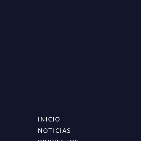
APARTAMENTO PARA VENTA
EN ARMENIA
VENTA
DISPONIBLE
$380.000.000
INICIO
NOTICIAS
UBICACIÓN