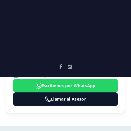
Universidades
Vía secundaria
AGENTE ASIGNADO
SEBASTIAN MARULANDA
3183474324
inmobiliaria@vortika.co
Escríbenos por WhatsApp
Llamar al Asesor