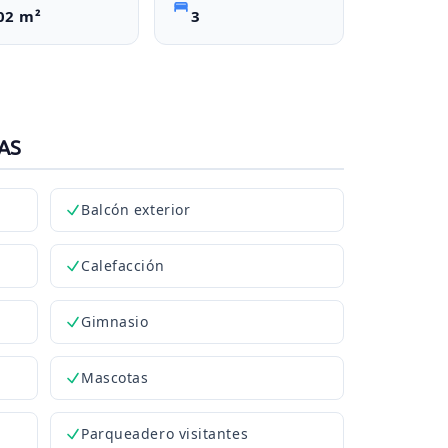
02 m²
3
AS
Balcón exterior
Calefacción
Gimnasio
Mascotas
Parqueadero visitantes