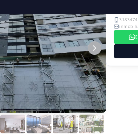
S
3183474
inmobili
E