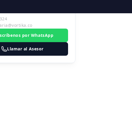
EBASTIAN MARULANDA
324
aria@vortika.co
scríbenos por WhatsApp
Llamar al Asesor