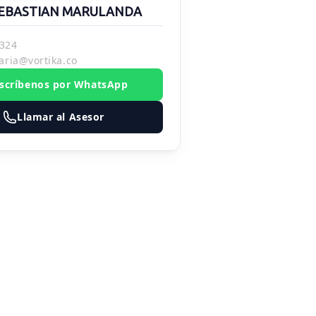
EBASTIAN MARULANDA
324
aria@vortika.co
scríbenos por WhatsApp
Llamar al Asesor