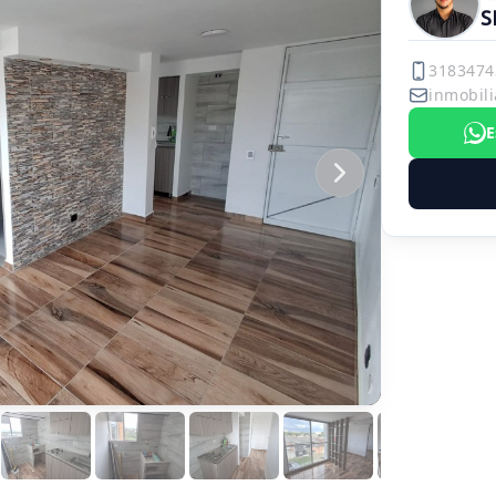
S
3183474
inmobili
E