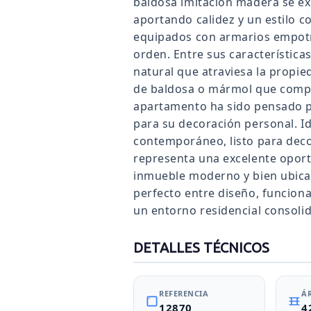
baldosa imitación madera se ex
aportando calidez y un estilo 
equipados con armarios empotr
orden. Entre sus características
natural que atraviesa la propie
de baldosa o mármol que compl
apartamento ha sido pensado pa
para su decoración personal. I
contemporáneo, listo para deco
representa una excelente opor
inmueble moderno y bien ubicad
perfecto entre diseño, funciona
un entorno residencial consoli
DETALLES TÉCNICOS
REFERENCIA
Á
12870
4