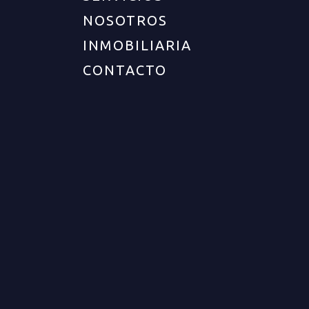
UBICACIÓN
NOSOTROS
INMOBILIARIA
Departamento :
Quindío
CONTACTO
Ciudad :
Armenia
Zona :
Sur
Barrio :
Barrio la pavona
DESCRIPCIÓN DEL INMUEBLE
Cod. 12627 Apartamento para venta sector sur -
occidente de Armenia. Se ubica en conjunto
cerrado con porteria 24 horas. Cuenta con 2
habitaciones con closets, 1 baño completo, sala
comedor con balcón, muy buena vista
panorámica, cocina semi integral, zona de ropas
independiente con calentador y parqueadero