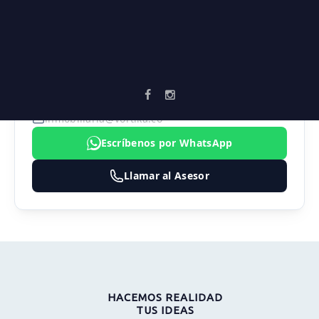
Zonas verdes
AGENTE ASIGNADO
SEBASTIAN MARULANDA
3183474324
inmobiliaria@vortika.co
Escríbenos por WhatsApp
Llamar al Asesor
HACEMOS REALIDAD
TUS IDEAS