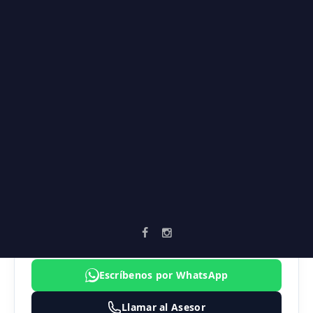
Salón social
Supermercados
Universidades
Vía secundaria
AGENTE ASIGNADO
SEBASTIAN MARULANDA
3183474324
inmobiliaria@vortika.co
Escríbenos por WhatsApp
Llamar al Asesor