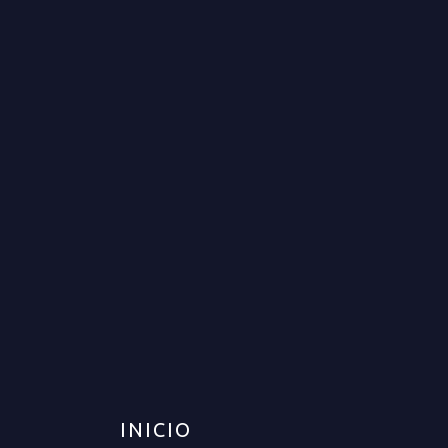
APARTAMENTO PARA VENTA
EN ARMENIA
VENTA
DISPONIBLE
$700.000.000
INICIO