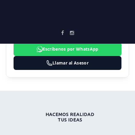
AGENTE ASIGNADO
SEBASTIAN MARULANDA
3183474324
inmobiliaria@vortika.co
Escríbenos por WhatsApp
Llamar al Asesor
HACEMOS REALIDAD
TUS IDEAS