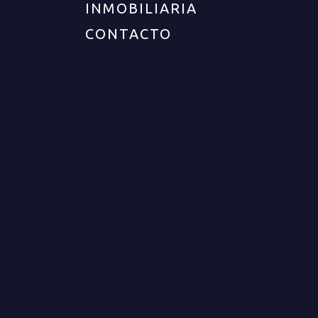
INMOBILIARIA
CONTACTO
UBICACIÓN
Departamento :
Quindío
Ciudad :
Armenia
Zona :
Sur
Barrio :
Barrio puerto espejo
DESCRIPCIÓN DEL INMUEBLE
Cod. 12777 Excelente apartamento para venta en
conjunto cerrado sector sur de Armenia. Consta
de buenos acabados, buena iluminación y
ventilacion natural. Se ubica en cómodo segundo
piso en torres con ascensor. Consta de 3