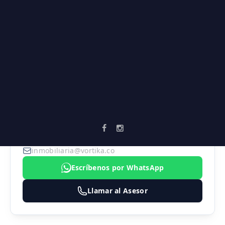
Parques
Supermercados
Vía principal
AGENTE ASIGNADO
SEBASTIAN MARULANDA
3183474324
inmobiliaria@vortika.co
Escríbenos por WhatsApp
Llamar al Asesor