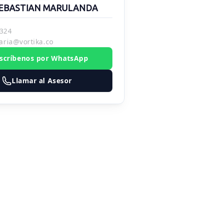
EBASTIAN MARULANDA
324
aria@vortika.co
scríbenos por WhatsApp
Llamar al Asesor