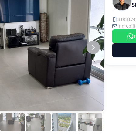
S
3183474
inmobili
E