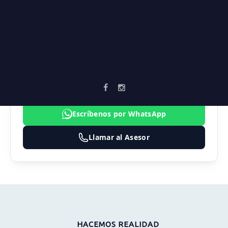
Zonas verdes
AGENTE ASIGNADO
SEBASTIAN MARULANDA
3183474324
inmobiliaria@vortika.co
Escríbenos por WhatsApp
Llamar al Asesor
HACEMOS REALIDAD