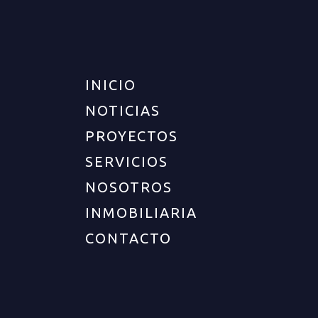
UBICACIÓN
INICIO
NOTICIAS
Departamento :
Quindío
Ciudad :
Armenia
PROYECTOS
Zona :
Sur
SERVICIOS
Barrio :
Sector hospital del sur
NOSOTROS
INMOBILIARIA
DESCRIPCIÓN DEL INMUEBLE
CONTACTO
Cod. 12849 Descubra una valiosa oportunidad de
venta en el Conjunto Residencial Bahía Blanca, de
Armenia, Quindío. Este apartamento de 1 piso,
con una antigüedad entre 1 y 8 años, ofrece un