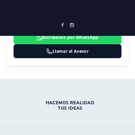
FABIO ANDRÉS MARTÍNEZ
CARDONA
3183474324
Asesor2.vortika@gmail.com
Escríbenos por WhatsApp
Llamar al Asesor
HACEMOS REALIDAD
TUS IDEAS