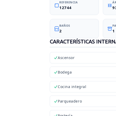
REFERENCIA
Á
12744
9
BAÑOS
P
2
1
CARACTERÍSTICAS INTERN
Ascensor
Bodega
Cocina integral
Parqueadero
Portería