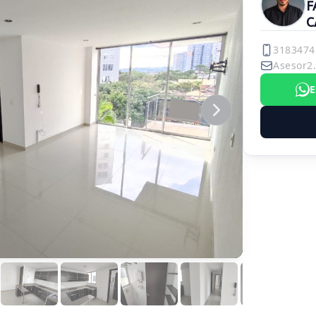
F
C
3183474
Asesor2
E