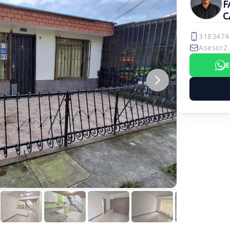
F
C
3183474
Asesor2
E