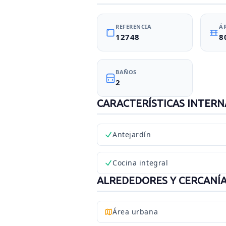
REFERENCIA
Á
12748
8
BAÑOS
2
CARACTERÍSTICAS INTERN
Antejardín
Cocina integral
ALREDEDORES Y CERCANÍ
Área urbana