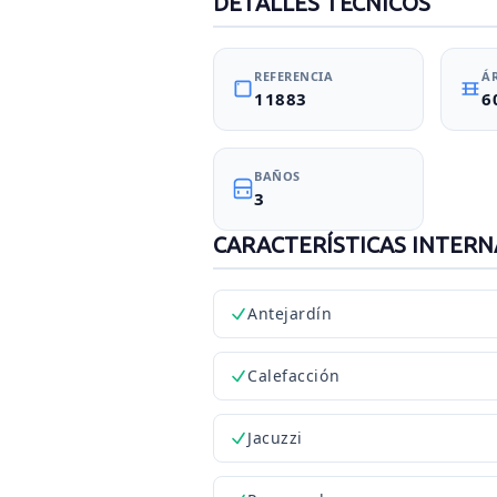
DETALLES TÉCNICOS
REFERENCIA
Á
11883
6
BAÑOS
3
CARACTERÍSTICAS INTERN
Antejardín
Calefacción
Jacuzzi