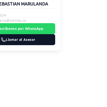
EBASTIAN MARULANDA
324
aria@vortika.co
scríbenos por WhatsApp
Llamar al Asesor