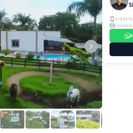
S
3183474
inmobili
E