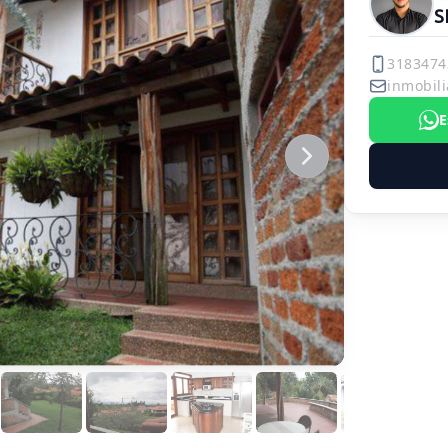
S
3183474
inmobili
E