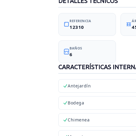
DETALLES TÉCNICOS
REFERENCIA
Á
12310
4
BAÑOS
6
CARACTERÍSTICAS INTERN
Antejardín
Bodega
Chimenea