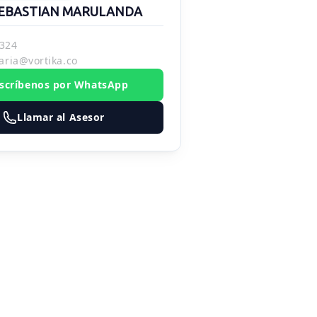
EBASTIAN MARULANDA
324
aria@vortika.co
scríbenos por WhatsApp
Llamar al Asesor