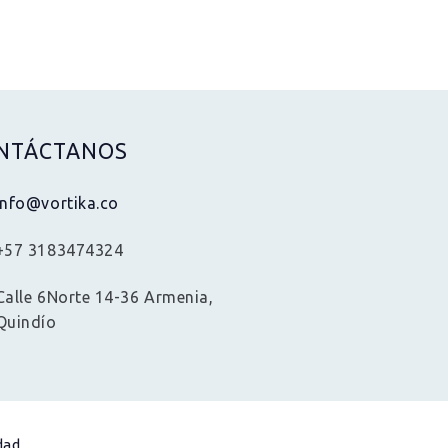
NTÁCTANOS
info@vortika.co
+57 3183474324
Calle 6Norte 14-36 Armenia,
Quindío
dad