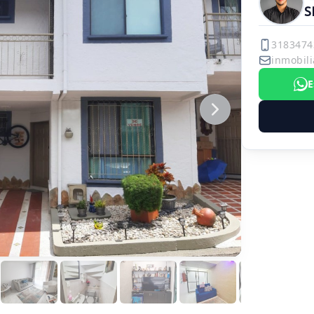
S
3183474
inmobili
E