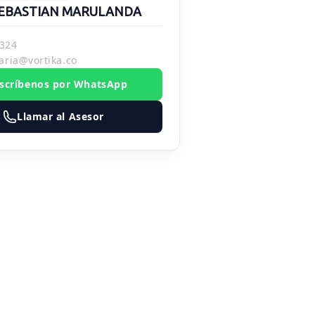
EBASTIAN MARULANDA
324
aria@vortika.co
scríbenos por WhatsApp
Llamar al Asesor