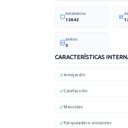
REFERENCIA
Á
12042
1
BAÑOS
3
CARACTERÍSTICAS INTERN
Antejardín
Calefacción
Mascotas
Parqueadero visitantes