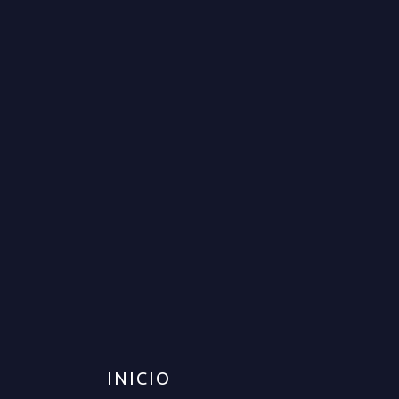
CASA COMERCIAL PARA VENTA
EN ARMENIA
VENTA
DISPONIBLE
$3.500.000.000
INICIO