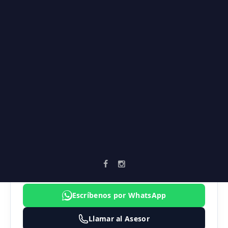
Supermercados
Universidades
Vía principal
Zonas verdes
AGENTE ASIGNADO
SEBASTIAN MARULANDA
3183474324
inmobiliaria@vortika.co
Escríbenos por WhatsApp
Llamar al Asesor