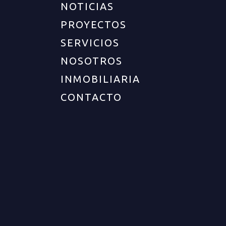
NOTICIAS
PROYECTOS
SERVICIOS
UBICACIÓN
NOSOTROS
INMOBILIARIA
Departamento :
Quindío
Ciudad :
Armenia
CONTACTO
Zona :
Norte
Barrio :
Avenida centenario
DESCRIPCIÓN DEL INMUEBLE
Cod. 12649 Amplia casa comercial para la venta
sobre avenida centenario en sector norte de
Armenia. Ideal para inversion. La casa cuenta con
varias estancias las cuales se pueden rentar.