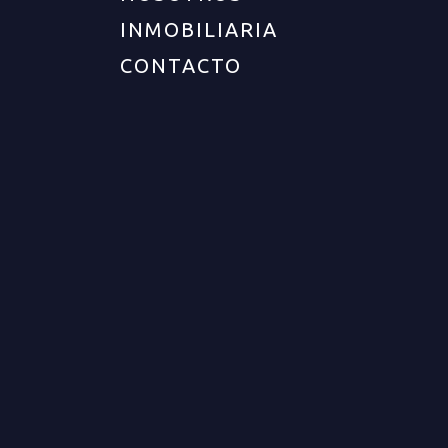
INMOBILIARIA
CONTACTO
UBICACIÓN
Departamento :
Quindío
Ciudad :
Armenia
Zona :
Centro
Barrio :
Barrio el refugio
DESCRIPCIÓN DEL INMUEBLE
Cod. 12594 Casa de 2 niveles para la venta en
sector centro- sur de Armenia. La casa cuenta en
el primer piso con amplia sala comedor, cocina
semi integral, patio de ropas, baño social y