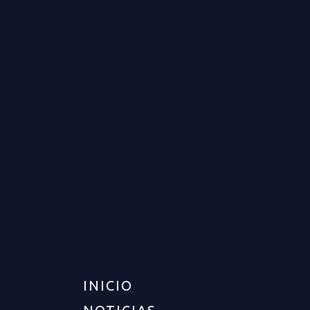
CASA PARA VENTA EN
ARMENIA
VENTA
DISPONIBLE
$270.000.000
INICIO