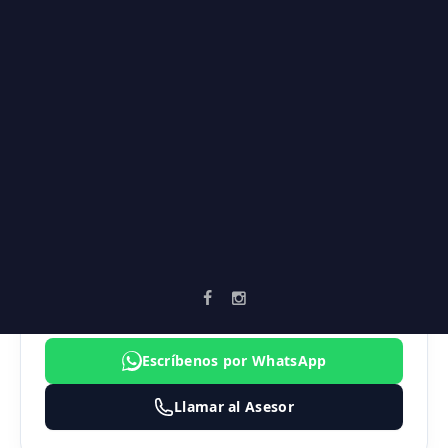
Supermercados
Vía principal
Zonas verdes
AGENTE ASIGNADO
SEBASTIAN MARULANDA
3183474324
inmobiliaria@vortika.co
Escríbenos por WhatsApp
Llamar al Asesor