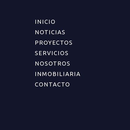
INICIO
UBICACIÓN
NOTICIAS
PROYECTOS
Departamento :
Quindío
SERVICIOS
Ciudad :
Armenia
NOSOTROS
Zona :
Norte
Barrio :
Sector oro negro
INMOBILIARIA
CONTACTO
DESCRIPCIÓN DEL INMUEBLE
Casa de 2 niveles en conjunto cerrado en el
sector norte de Armenia. Cerca al colegio San Luis
rey. Cuenta con buenos acabados modernos,
excelente iluminación natural y muy buena