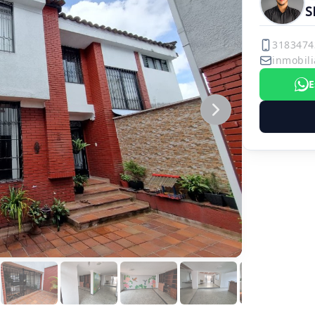
S
3183474
inmobili
E