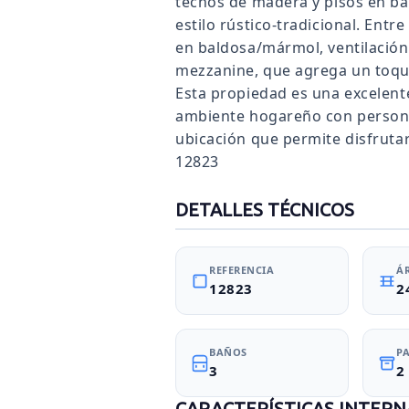
techos de madera y pisos en ba
estilo rústico-tradicional. Entre
en baldosa/mármol, ventilación 
mezzanine, que agrega un toque 
Esta propiedad es una excelent
ambiente hogareño con persona
ubicación que permite disfrutar
12823
DETALLES TÉCNICOS
REFERENCIA
Á
12823
2
BAÑOS
P
3
2
CARACTERÍSTICAS INTERN