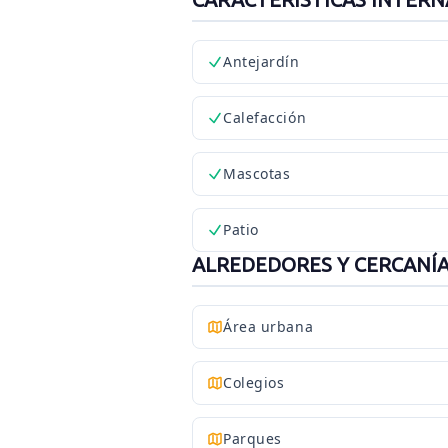
Antejardín
Calefacción
Mascotas
Patio
ALREDEDORES Y CERCANÍ
Área urbana
Colegios
Parques