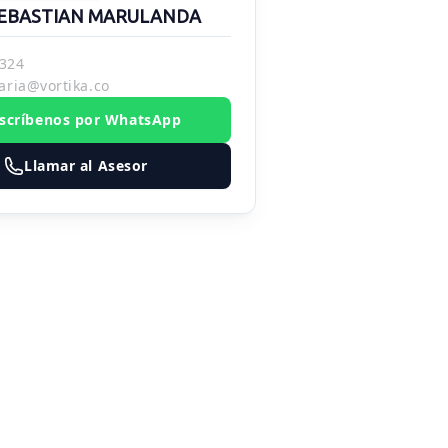
EBASTIAN MARULANDA
324
aria@vortika.co
scríbenos por WhatsApp
Llamar al Asesor