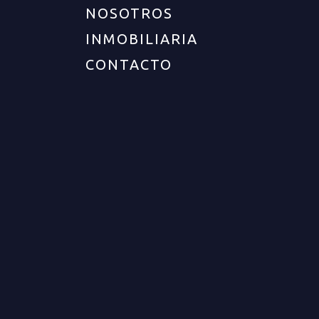
NOSOTROS
INMOBILIARIA
CONTACTO
UBICACIÓN
Departamento :
Quindío
Ciudad :
Armenia
Zona :
Campestre
Barrio :
Vereda murillo
DESCRIPCIÓN DEL INMUEBLE
Cod. 12763 Amplia finca de producción para la
venta en excelente ubicación del sector rural de
Armenia. Consta con amplio terreno de 30.267
m2. En los cuales se encuentra casa principal de