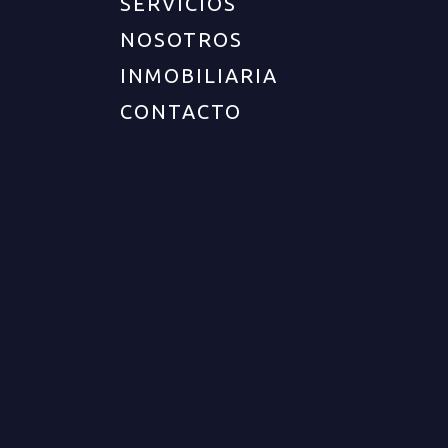
SERVICIOS
NOSOTROS
INMOBILIARIA
UBICACIÓN
CONTACTO
Departamento :
Quindío
Ciudad :
Filandia
Zona :
Sector campestre filandia
Barrio :
Vereda el congal alto
DESCRIPCIÓN DEL INMUEBLE
Cod. 12689 Casa Finca ubicada a 5 km de Filandia
en la Vereda El Congal Alto, cuenta con 2 casas, la
principal de 250 m2 distribuidos en 6 alcobas y 3
baños y la cabaña que cuenta con 100 m2 cuenta