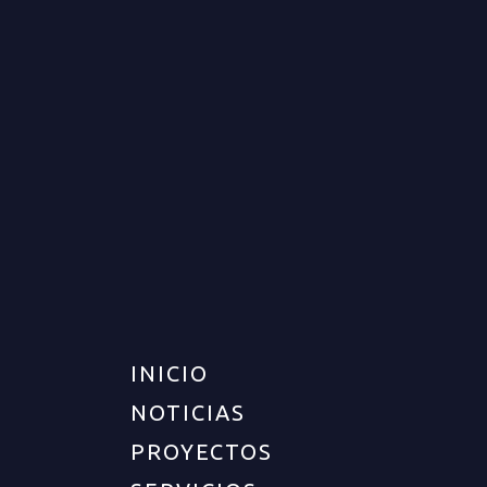
FINCA PARA VENTA EN
FILANDIA
VENTA
NO DISPONIBLE
$875.000.000
INICIO
NOTICIAS
PROYECTOS