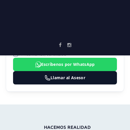
Zonas verdes
AGENTE ASIGNADO
SEBASTIAN MARULANDA
3183474324
inmobiliaria@vortika.co
Escríbenos por WhatsApp
Llamar al Asesor
HACEMOS REALIDAD