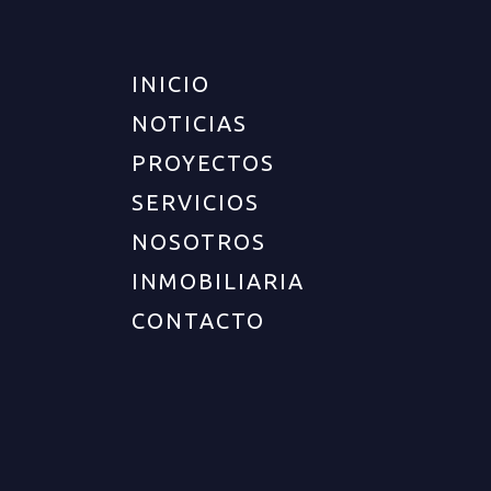
UBICACIÓN
INICIO
NOTICIAS
Departamento :
Quindío
PROYECTOS
Ciudad :
Armenia
SERVICIOS
Zona :
Norte
NOSOTROS
Barrio :
Barrio el nogal
INMOBILIARIA
DESCRIPCIÓN DEL INMUEBLE
CONTACTO
Cod. LOCALES Descubra este moderno y exclusivo
local en arriendo, estratégicamente ubicado en el
prestigioso Barrio El Nogal, Armenia, Quindío.
Con una antigüedad menor a un año, esta
propiedad de un solo nivel y concepto abierto es