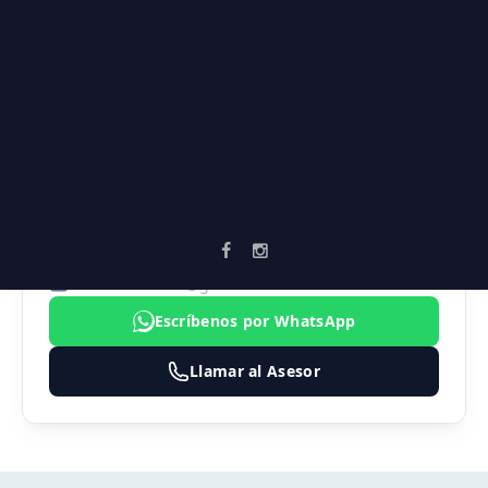
Universidades
Vía secundaria
AGENTE ASIGNADO
FABIO ANDRÉS MARTÍNEZ
CARDONA
3183474324
Asesor2.vortika@gmail.com
Escríbenos por WhatsApp
Llamar al Asesor