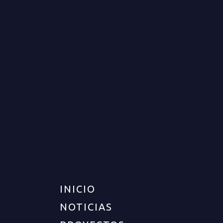
LOCAL COMERCIAL PARA
VENTA EN ARMENIA
RENTA
NO DISPONIBLE
$4.300.000
INICIO
NOTICIAS