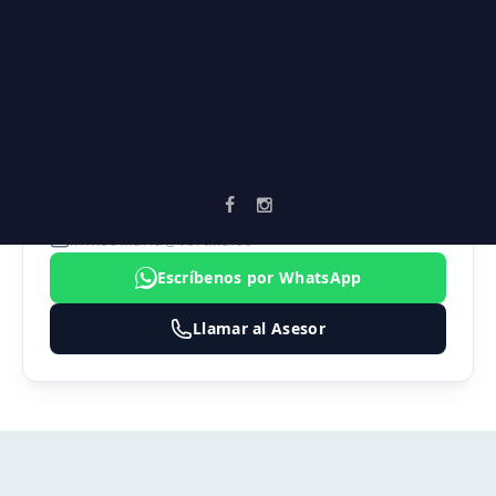
Zonas verdes
AGENTE ASIGNADO
SEBASTIAN MARULANDA
3183474324
inmobiliaria@vortika.co
Escríbenos por WhatsApp
Llamar al Asesor