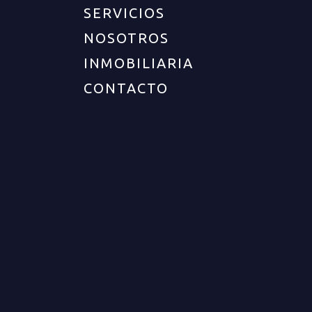
SERVICIOS
NOSOTROS
INMOBILIARIA
UBICACIÓN
CONTACTO
Departamento :
Quindío
Ciudad :
Armenia
Zona :
Norte
Barrio :
Barrio laureles
DESCRIPCIÓN DEL INMUEBLE
Cod. 12868 ¡Oportunidad única de inversión en el
corazón del norte de Armenia! Se ofrece en
arrendamiento un lote urbano totalmente plano,
ubicado estratégicamente frente al Conjunto