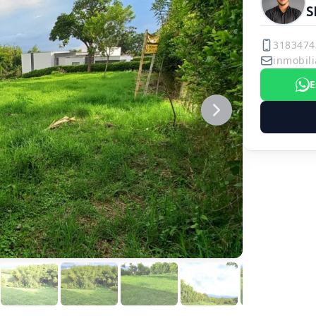
S
3183474
inmobili
E