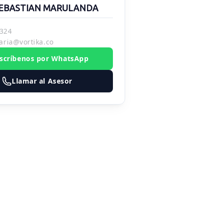
EBASTIAN MARULANDA
324
aria@vortika.co
scríbenos por WhatsApp
Llamar al Asesor