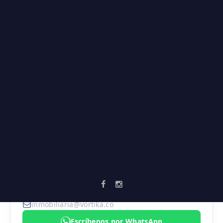
Parques
Salón social
Sendero ecológico
Vía principal
Zonas verdes
AGENTE ASIGNADO
SEBASTIAN MARULANDA
3183474324
inmobiliaria@vortika.co
Escríbenos por WhatsApp