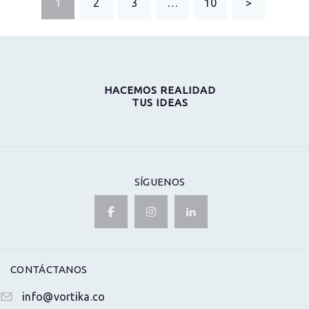
PAGE
1
PAGE
2
PAGE
3
…
PAGE
10
>
DE
ENTRADAS
HACEMOS REALIDAD
TUS IDEAS
SÍGUENOS
CONTÁCTANOS
info@vortika.co