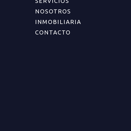
SERVICIOS
NOSOTROS
INMOBILIARIA
CONTACTO
RESPALDO QUE SE CONSTRUYE CON EXPERIENCIA
Noticias
19 mayo, 2026
1
Comment