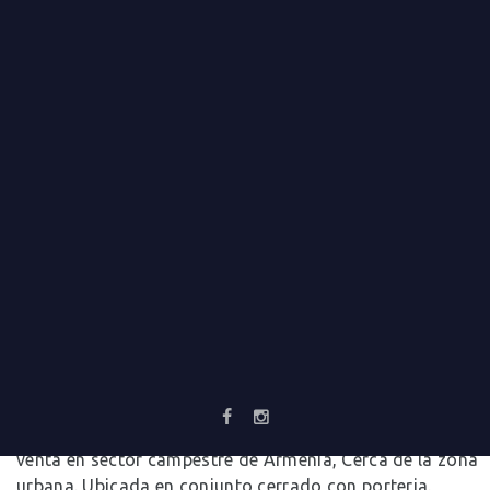
CASA CAMPESTRE PARA VENTA EN ARMENIA
0
Comments
Cod. 11883 Hermosa casa campestre de 1 nivel para la
venta en sector campestre de Armenia, Cerca de la zona
urbana. Ubicada en conjunto cerrado con porteria.