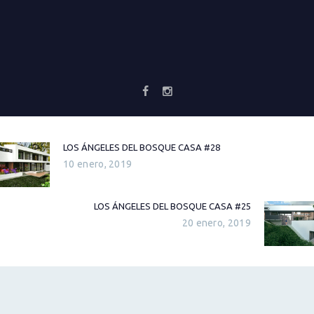
Cliente:
263 m2
Diseñó:
Vórtika
Descripción:
NAVEGACIÓN
DE
LOS ÁNGELES DEL BOSQUE CASA #28
Previous
ENTRADAS
10 enero, 2019
post:
LOS ÁNGELES DEL BOSQUE CASA #25
Next
20 enero, 2019
post: