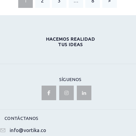
PAGE
1
PAGE
2
PAGE
3
…
PAGE
8
>
DE
ENTRADAS
HACEMOS REALIDAD
TUS IDEAS
SÍGUENOS
CONTÁCTANOS
info@vortika.co